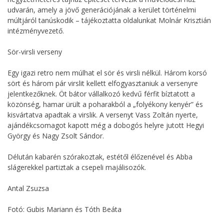
udvarán, amely a jövő generációjának a kerület történelmi
múltjáról tanúskodik – tájékoztatta oldalunkat Molnár Krisztián
intézményvezető.
Sör-virsli verseny
Egy igazi retro nem múlhat el sör és virsli nélkül. Három korsó
sört és három pár virslit kellett elfogyasztaniuk a versenyre
jelentkezőknek. Öt bátor vállalkozó kedvű férfit bíztatott a
közönség, hamar ürült a poharakból a „folyékony kenyér” és
kisvártatva apadtak a virslik. A versenyt Vass Zoltán nyerte,
ajándékcsomagot kapott még a dobogós helyre jutott Hegyi
György és Nagy Zsolt Sándor.
Délután kabarén szórakoztak, estétől élőzenével és Abba
slágerekkel partiztak a csepeli majálisozók.
Antal Zsuzsa
Fotó: Gubis Mariann és Tóth Beáta