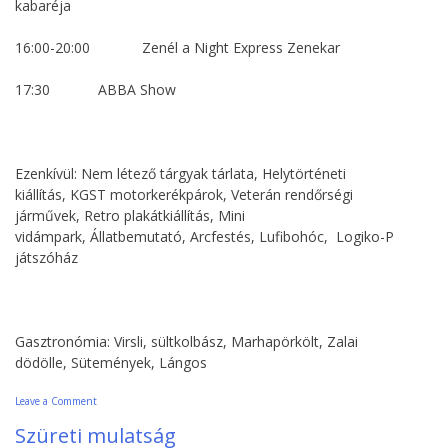
kabaréja
16:00-20:00 Zenél a Night Express Zenekar
17:30 ABBA Show
Ezenkívül: Nem létező tárgyak tárlata, Helytörténeti
kiállítás, KGST motorkerékpárok, Veterán rendőrségi
járművek, Retro plakátkiállítás, Mini
vidámpark, Állatbemutató, Arcfestés, Lufibohóc, Logiko-P
játszóház
Gasztronómia: Virsli, sültkolbász, Marhapörkölt, Zalai
dödölle, Sütemények, Lángos
on
Leave a Comment
Csepeli
Szüreti mulatság
retro
majális