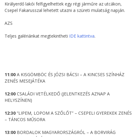
Királyerdő lakói felfigyelhettek egy régi járműre az utcákon,
Csepel Fakarusszal lehetett utazni a szüreti mulatság napján.
AZS
Teljes galériánkat megtekintheti
IDE kattintva
.
11:00
A KISGÖMBÖC ÉS JÓZSI BÁCSI – A KINCSES SZÍNHÁZ
ZENÉS MESEJÁTÉKA
12:00
CSALÁDI VETÉLKEDŐ (JELENTKEZÉS AZNAP A
HELYSZÍNEN)
12:30
“LIPEM, LOPOM A SZŐLŐT” – CSEPELI GYEREKEK ZENÉS
– TÁNCOS MŰSORA
13:00
BORDALOK MAGYARORSZÁGRÓL – A BORVIRÁG