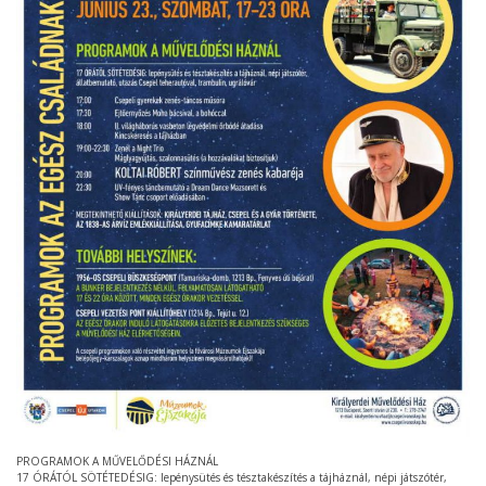
PROGRAMOK A MŰVELŐDÉSI HÁZNÁL
17 ÓRÁTÓL SÖTÉTEDÉSIG: lepénysütés és tésztakészítés a tájháznál, népi játszótér,