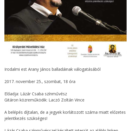
Irodalmi est Arany János balladáinak válogatásából
2017. november 25., szombat, 18 óra
Előadja: Lázár Csaba színművész
Gitáron közreműködik: Laczó Zoltán Vince
A belépés díjtalan, de a jegyek korlátozott száma miatt előzetes
jelentkezés szükséges!
Lázár Csaba színművésszel készített interjút az alábbi linken