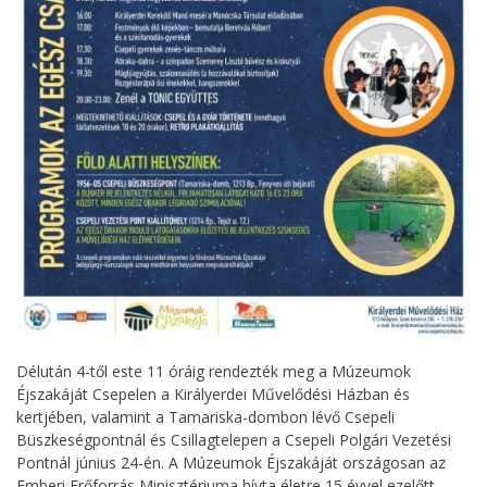
Délután 4-től este 11 óráig rendezték meg a Múzeumok
Éjszakáját Csepelen a Királyerdei Művelődési Házban és
kertjében, valamint a Tamariska-dombon lévő Csepeli
Büszkeségpontnál és Csillagtelepen a Csepeli Polgári Vezetési
Pontnál június 24-én. A Múzeumok Éjszakáját országosan az
Emberi Erőforrás Minisztériuma hívta életre 15 évvel ezelőtt,