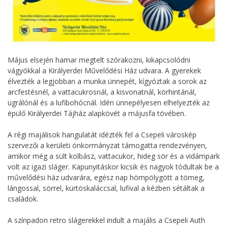
Május elsején hamar megtelt szórakozni, kikapcsolódni
vágyókkal a Királyerdei Művelődési Ház udvara. A gyerekek
élvezték a legjobban a munka ünnepét, kígyóztak a sorok az
arcfestésnél, a vattacukrosnál, a kisvonatnál, körhintánál,
ugrálónál és a lufibohócnál. Idén ünnepélyesen elhelyezték az
épülő Királyerdei Tájház alapkövét a májusfa tövében.
A régi majálisok hangulatát idézték fel a Csepeli városkép
szervezői a kerületi önkormányzat támogatta rendezvényen,
amikor még a sült kolbász, vattacukor, hideg sör és a vidámpark
volt az igazi sláger. Kapunyitáskor kicsik és nagyok tódultak be a
művelődési ház udvarára, egész nap hömpölygött a tömeg,
lángossal, sörrel, kürtöskaláccsal, lufival a kézben sétáltak a
családok.
A színpadon retro slágerekkel indult a majális a Csepeli Auth