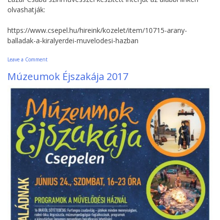
olvashatják:
https://www.csepel.hu/hireink/kozelet/item/10715-arany-
balladak-a-kiralyerdei-muvelodesi-hazban
on
Leave a Comment
…
Múzeumok Éjszakája 2017
Jézusa
kezében
kész
a
kegyelem…