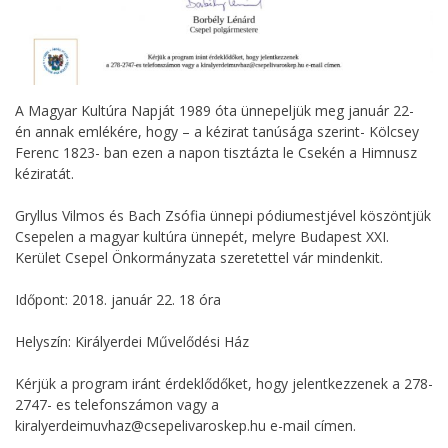
A Magyar Kultúra Napját 1989 óta ünnepeljük meg január 22-
én annak emlékére, hogy – a kézirat tanúsága szerint- Kölcsey
Ferenc 1823- ban ezen a napon tisztázta le Csekén a Himnusz
kéziratát.
Gryllus Vilmos és Bach Zsófia ünnepi pódiumestjével köszöntjük
Csepelen a magyar kultúra ünnepét, melyre Budapest XXI.
Kerület Csepel Önkormányzata szeretettel vár mindenkit.
Időpont: 2018. január 22. 18 óra
Helyszín: Királyerdei Művelődési Ház
Kérjük a program iránt érdeklődőket, hogy jelentkezzenek a 278-
2747- es telefonszámon vagy a
kiralyerdeimuvhaz@csepelivaroskep.hu e-mail címen.