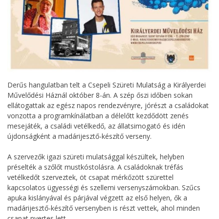
Derűs hangulatban telt a Csepeli Szüreti Mulatság a Királyerdei
Művelődési Háznál október 8-án. A szép őszi időben sokan
ellátogattak az egész napos rendezvényre, jórészt a családokat
vonzotta a programkínálatban a délelőtt kezdődött zenés
mesejáték, a családi vetélkedő, az állatsimogató és idén
újdonságként a madárijesztő-készítő verseny.
A szervezők igazi szüreti mulatsággal készültek, helyben
préselték a szőlőt mustkóstolásra. A családoknak tréfás
vetélkedőt szerveztek, öt csapat mérkőzött szürettel
kapcsolatos ügyességi és szellemi versenyszámokban. Szűcs
apuka kislányával és párjával végzett az első helyen, ők a
madárijesztő-készítő versenyben is részt vettek, ahol minden
csapat nyertes lett.