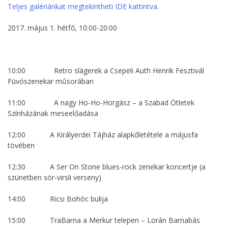
Teljes galériánkat megtekintheti IDE kattintva.
2017. május 1. hétfő, 10:00-20:00
10:00 Retro slágerek a Csepeli Auth Henrik Fesztivál
Fúvószenekar műsorában
11:00 A nagy Ho-Ho-Horgász – a Szabad Ötletek
Színházának meseelőadása
12:00 A Királyerdei Tájház alapkőletétele a májusfa
tövében
12:30 A Ser On Stone blues-rock zenekar koncertje (a
szünetben sör-virsli verseny)
14:00 Ricsi Bohóc bulija
15:00 TraBarna a Merkur telepen – Lorán Barnabás