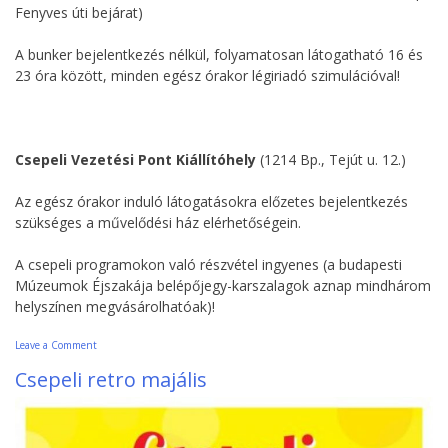
Fenyves úti bejárat)
A bunker bejelentkezés nélkül, folyamatosan látogatható 16 és
23 óra között, minden egész órakor légiriadó szimulációval!
Csepeli Vezetési Pont Kiállítóhely
(1214 Bp., Tejút u. 12.)
Az egész órakor induló látogatásokra előzetes bejelentkezés
szükséges a művelődési ház elérhetőségein.
A csepeli programokon való részvétel ingyenes (a budapesti
Múzeumok Éjszakája belépőjegy-karszalagok aznap mindhárom
helyszínen megvásárolhatóak)!
on
Leave a Comment
Múzeumok
Csepeli retro majális
Éjszakája
2017