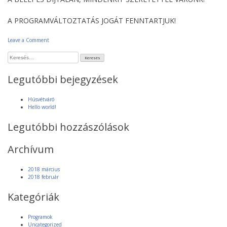
A PROGRAMVÁLTOZTATÁS JOGÁT FENNTARTJUK!
on
Leave a Comment
Szüreti
Keresés:
mulatság
Legutóbbi bejegyzések
Húsvétváró
Hello world!
Legutóbbi hozzászólások
Archívum
2018 március
2018 február
Kategóriák
Programok
Uncategorized