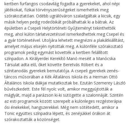
kertben furfangos csodavilág fogadta a gyerekeket, ahol népi
játékokat, fizikai törvényszerűségeket ismerhettek meg
szórakoztatóan. Odébb ugrálóváron szaladgáltak a kicsik, egy
másik helyen pedig rodeóbikát próbálhattak ki a bátrak. Az
épületben a Csepeli Helytörténeti Gyűjteményt tekinthették
meg, ahol külön tárlatvezetéssel ismerkedhettek meg Csepel és
a gyár történetével. Utoljára lehetett megnézni a plakátkiállítást,
amelyet május elsején nyitottak meg. A különféle szórakoztató
programok pedig egymást követték a kertben felállított
színpadon. A Királyerdei Kerekítő Manó meséit a Manócska
Társulat adta elő, őket követte Beretvás Róbert és a
színitanodás gyerekek bemutatója. A csepeli gyerekek zenés-
táncos műsorában a Kék Általános Iskola és a Herman Ottó
Általános Iskola diákjai mutatkoztak be. Ezután Szemerey László
bűvészkedett. Este fél nyolc volt, amikor meggyújtották a
máglyát, majd a parázson ki-ki sütögette a szalonnáját. Szintén
az esti programok között szerepelt a különleges rezgésterápia
ősi énekekkel, hangszerekkel. Még nem sötétedett, amikor a
Tonic együttes színpadra lépett, és zenéjükkel órákon át
szórakoztatták a közönséget.