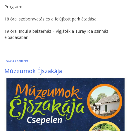
Program:
18 óra: szoboravatás és a felújított park átadása
19 óra: Indul a bakterház – vígjáték a Turay Ida színház
előadásában
on
Leave a Comment
“Legderűsebb
Múzeumok Éjszakája
regényem
születéséről”