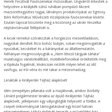
Henrik Fesztivál Fúvószenekar műsorában. Ungvárról érkeztek a
helyszínre a királykék színű ruhában pompázó Akcent
mazsorettegyüttes tagjai, látványos produkciójukat az Egressy
Béni Református Művészeti Középiskola fúvószenekar kísérte.
Ezután tapssal köszönte meg a közönség az ukrán Veszelka
néptánctársulat fellépését is.
A kicsik remekül szórakoztak a horgászos meseelőadáson,
nagyokat derültek Ricsi bohóc buliján, sokan megsimogatták a
nyuszikat, kecskéket és a bárányokat az állatbemutatón.
Néhányan megmosolyogták a „Nem létező tárgyak tárlata”
mulatságos vándorkiállítást, mobiltelefonokkal örökítették meg
a lópikula fogalmát, kíváncsian nézték milyen lehet az idő
vasfoga, az írói véna és mit takar a mézesmadzag.
Lerakták a Királyerdei Tájház alapkövét
Idén ünnepélyes pillanata volt a majálisnak, amikor Borbély
Lénárd polgármester lerakta az épülő Királyerdei Tájház
alapkövét, jelképesen egy vályogtéglát helyezett a földbe. A
csepeli önkormányzat támogatásával egy közel hatvan
négyzetméteres tájház építését tervezik a művelődési ház