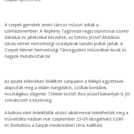
A csepeli gyerekek zenés-táncos műsort adtak a
színházteremben. A Repkény Tagóvoda nagycsoportosai szüreti
dalokkal és játékokkal készültek, az Eötvös József Általános
Iskola német nemzetiségi osztályának tanulói polkát jártak. A
Csepeli Német Nemzetiségi Táncegyüttes műsorában kicsik és
nagyok mutatkoztak be.
Az épület előterében felállított színpadon a fellépő együttesek
alapozták meg a vidám hangulatot, szóltak bordalok,
nosztalgikus slágerek. Többek között Ihos József kabaréján is jól
szórakozott a közönség.
A kultúra iránt érdeklődők utolsó alkalommal tekinthették meg a
művelődési házban már szeptember 23-tól látogatható Szőlő-
és Borkultúra a Kárpát-medencében című kiállítást.