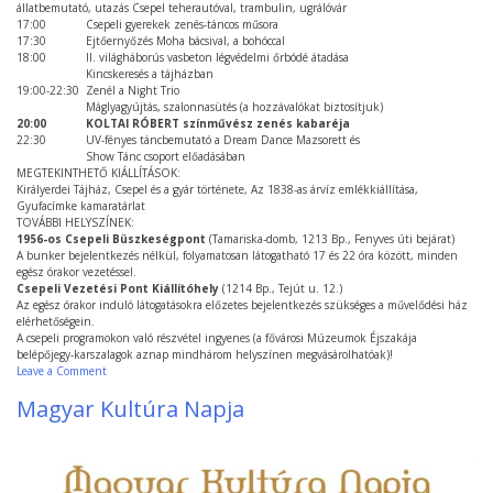
állatbemutató, utazás Csepel teherautóval, trambulin, ugrálóvár
17:00 Csepeli gyerekek zenés-táncos műsora
17:30 Ejtőernyőzés Moha bácsival, a bohóccal
18:00 II. világháborús vasbeton légvédelmi őrbódé átadása
Kincskeresés a tájházban
19:00-22:30 Zenél a Night Trio
Máglyagyújtás, szalonnasütés (a hozzávalókat biztosítjuk)
20:00 KOLTAI RÓBERT színművész zenés kabaréja
22:30 UV-fényes táncbemutató a Dream Dance Mazsorett és
Show Tánc csoport előadásában
MEGTEKINTHETŐ KIÁLLÍTÁSOK:
Királyerdei Tájház, Csepel és a gyár története, Az 1838-as árvíz emlékkiállítása,
Gyufacímke kamaratárlat
TOVÁBBI HELYSZÍNEK:
1956-os Csepeli Büszkeségpont
(Tamariska-domb, 1213 Bp., Fenyves úti bejárat)
A bunker bejelentkezés nélkül, folyamatosan látogatható 17 és 22 óra között, minden
egész órakor vezetéssel.
Csepeli Vezetési Pont Kiállítóhely
(1214 Bp., Tejút u. 12.)
Az egész órakor induló látogatásokra előzetes bejelentkezés szükséges a művelődési ház
elérhetőségein.
A csepeli programokon való részvétel ingyenes (a fővárosi Múzeumok Éjszakája
belépőjegy-karszalagok aznap mindhárom helyszínen megvásárolhatóak)!
on
Leave a Comment
Múzeumok
Magyar Kultúra Napja
Éjszakája