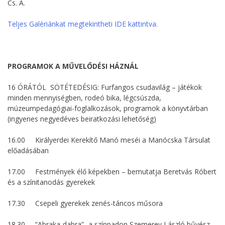
Cs. A.
Teljes Galériánkat megtekintheti IDE kattintva.
PROGRAMOK A MŰVELŐDÉSI HÁZNÁL
16 ÓRÁTÓL SÖTÉTEDÉSIG: Furfangos csudavilág – játékok
minden mennyiségben, rodeó bika, légcsúszda,
múzeumpedagógiai-foglalkozások, programok a könyvtárban
(ingyenes negyedéves beiratkozási lehetőség)
16.00 Királyerdei Kerekítő Manó meséi a Manócska Társulat
előadásában
17.00 Festmények élő képekben – bemutatja Beretvás Róbert
és a színitanodás gyerekek
17.30 Csepeli gyerekek zenés-táncos műsora
18.30 “Abraka-dabra”- a színpadon Szemerey László bűvész