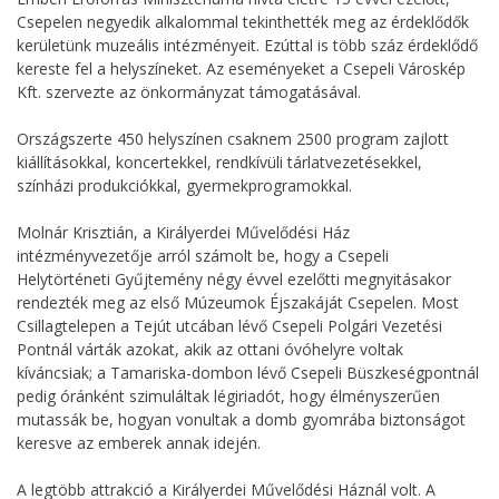
Csepelen negyedik alkalommal tekinthették meg az érdeklődők
kerületünk muzeális intézményeit. Ezúttal is több száz érdeklődő
kereste fel a helyszíneket. Az eseményeket a Csepeli Városkép
Kft. szervezte az önkormányzat támogatásával.
Országszerte 450 helyszínen csaknem 2500 program zajlott
kiállításokkal, koncertekkel, rendkívüli tárlatvezetésekkel,
színházi produkciókkal, gyermekprogramokkal.
Molnár Krisztián, a Királyerdei Művelődési Ház
intézményvezetője arról számolt be, hogy a Csepeli
Helytörténeti Gyűjtemény négy évvel ezelőtti megnyitásakor
rendezték meg az első Múzeumok Éjszakáját Csepelen. Most
Csillagtelepen a Tejút utcában lévő Csepeli Polgári Vezetési
Pontnál várták azokat, akik az ottani óvóhelyre voltak
kíváncsiak; a Tamariska-dombon lévő Csepeli Büszkeségpontnál
pedig óránként szimuláltak légiriadót, hogy élményszerűen
mutassák be, hogyan vonultak a domb gyomrába biztonságot
keresve az emberek annak idején.
A legtöbb attrakció a Királyerdei Művelődési Háznál volt. A