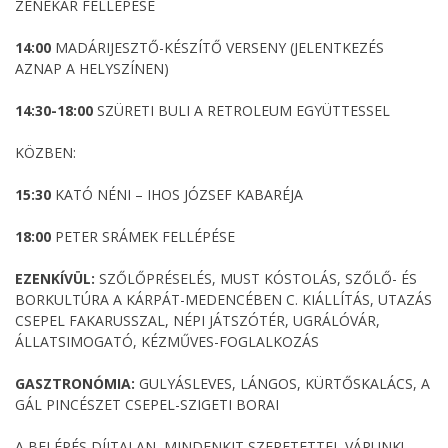
ZENEKAR FELLÉPÉSE
14:00
MADÁRIJESZTŐ-KÉSZÍTŐ VERSENY (JELENTKEZÉS
AZNAP A HELYSZÍNEN)
14:30-18:00
SZÜRETI BULI A RETROLEUM EGYÜTTESSEL
KÖZBEN:
15:30
KATÓ NÉNI – IHOS JÓZSEF KABARÉJA
18:00
PETER SRÁMEK FELLÉPÉSE
EZENKÍVÜL:
SZŐLŐPRÉSELÉS, MUST KÓSTOLÁS, SZŐLŐ- ÉS
BORKULTÚRA A KÁRPÁT-MEDENCÉBEN C. KIÁLLÍTÁS, UTAZÁS
CSEPEL FAKARUSSZAL, NÉPI JÁTSZÓTÉR, UGRÁLÓVÁR,
ÁLLATSIMOGATÓ, KÉZMŰVES-FOGLALKOZÁS
GASZTRONÓMIA:
GULYÁSLEVES, LÁNGOS, KÜRTŐSKALÁCS, A
GÁL PINCÉSZET CSEPEL-SZIGETI BORAI
A BELÉPÉS DÍJTALAN, MINDENKIT SZERETETTEL VÁRUNK!