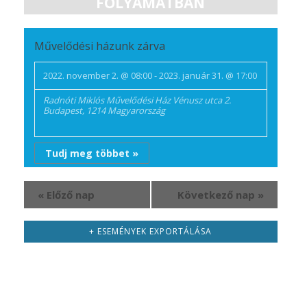
FOLYAMATBAN
Művelődési házunk zárva
2022. november 2. @ 08:00
-
2023. január 31. @ 17:00
Radnóti Miklós Művelődési Ház
Vénusz utca 2.
Budapest
,
1214
Magyarország
Tudj meg többet »
«
Előző nap
Következő nap
»
+ ESEMÉNYEK EXPORTÁLÁSA