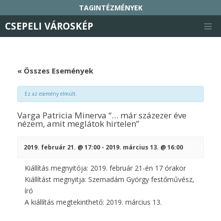
TAGINTÉZMÉNYEK
CSEPELI VÁROSKÉP
KIRÁLYERDEI MŰVELŐDÉSI HÁZ ÉS CSEPELI HELYTÖRTÉNETI GYŰJTEMÉNY
RADNÓTI MIKÓS MŰVELŐDÉSI HÁZ
Skip
to
content
SZABÓ MAGDA KÖZÖSSÉGI TÉR
« Összes Események
NAPKÖZIS TÁBOR
CSALÁDOK PARKJA
Ez az esemény elmúlt.
CSEPELI NYUGDÍJAS KÖZÖSSÉGI HÁZ
Varga Patricia Minerva “… már százezer éve
CSEPEL GALÉRIA
nézem, amit meglátok hirtelen”
ÖSSZETARTOZÁS HÁZA TRIANON EMLÉKKIÁLLÍTÁS
2019. február 21. @ 17:00
-
2019. március 13. @ 16:00
CSEPELI HÍRMONDÓ
Kiállítás megnyitója: 2019. február 21-én 17 órakor
Kiállítást megnyitja: Szemadám György festőművész,
író
A kiállítás megtekinthető: 2019. március 13.