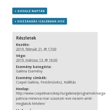
+ GOOGLE NAPTÁR
+ HOZZÁADÁS ICALENDAR-HOZ
Részletek
Kezdés:
2019. február 21. @ 17:00
Vége:
2019. március 13. @ 16:00
Esemény kategória:
Galéria Esemény
Esemény címkék:
Csepel Galéria
,
Festőművész
,
Kiállítás
Honlap:
http://www.csepelivaroskep.hu/galeria/programok/varga-
patricia-minerva-mar-szazezer-eve-nezem-amit-
meglatok-hirtelen/