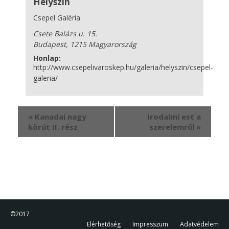
Helyszín
Csepel Galéria
Csete Balázs u. 15.
Budapest
,
1215
Magyarország
Honlap:
http://www.csepelivaroskep.hu/galeria/helyszin/csepel-
galeria/
Esemény
«
Kanadai nagy
Irodalmi est a
navigáció
körút II. rész
szerelemről
»
©2017
Elérhetőség
Impresszum
Adatvédelem