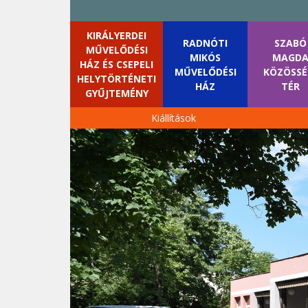
KIRÁLYERDEI
RADNÓTI
SZABÓ
MŰVELŐDÉSI
MIKÓS
MAGD
HÁZ ÉS CSEPELI
MŰVELŐDÉSI
KÖZÖSSÉ
HELYTÖRTÉNETI
HÁZ
TÉR
GYŰJTEMÉNY
Kiállítások
Skip
to
content