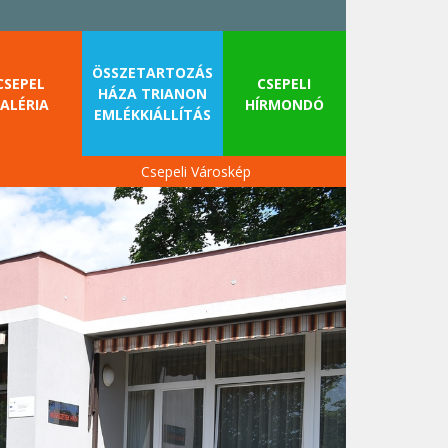
ÖSSZETARTOZÁS
CSEPEL
CSEPELI
HÁZA TRIANON
ALÉRIA
HÍRMONDÓ
EMLÉKKIÁLLÍTÁS
Csepeli Városkép