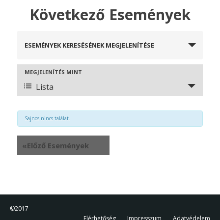
Következő Események
Események
ESEMÉNYEK KERESÉSÉNEK MEGJELENÍTÉSE
keresése
és
nézet
Esemény
MEGJELENÍTÉS MINT
választás
nézet
Lista
navigáció
Sajnos nincs találat.
«
Előző Események
©2017
Elérhetőség
Impresszum
Adatvédelem