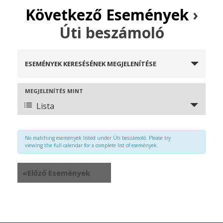
Következő Események
›
Úti beszámoló
Események
ESEMÉNYEK KERESÉSÉNEK MEGJELENÍTÉSE
keresése
és
nézet
Esemény
MEGJELENÍTÉS MINT
választás
nézet
Lista
navigáció
No matching események listed under Úti beszámoló. Please try
viewing the full calendar for a complete list of események.
«
Előző Események