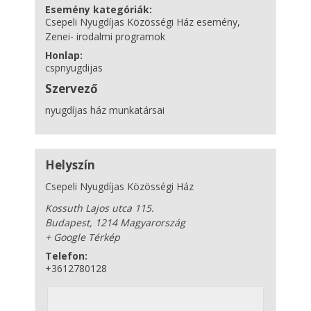
Esemény kategóriák:
Csepeli Nyugdíjas Közösségi Ház esemény
,
Zenei- irodalmi programok
Honlap:
cspnyugdijas
Szervező
nyugdíjas ház munkatársai
Helyszín
Csepeli Nyugdíjas Közösségi Ház
Kossuth Lajos utca 115.
Budapest
,
1214
Magyarország
+ Google Térkép
Telefon:
+3612780128