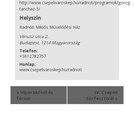
http://www.csepelivaroskep.hu/radnoti/programok/gorog-
tanchaz-3/
Helyszín
Radnóti Miklós Művelődési Ház
Vénusz utca 2.
Budapest
,
1214
Magyarország
Telefon:
+3612782757
Honlap:
www.csepelivaroskep.hu/radnoti
Esemény
«
Hiperaktivitás
IV. Csepeli
navigáció
fórum
Sörfesztivál
»