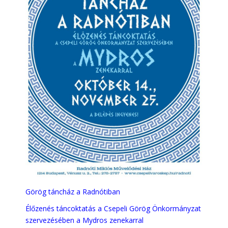
Görög táncház a Radnótiban
Élőzenés táncoktatás a Csepeli Görög Önkormányzat
szervezésében a Mydros zenekarral