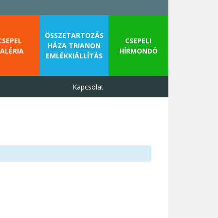
ÖSSZETARTOZÁS
CSEPEL
CSEPELI
HÁZA TRIANON
ALÉRIA
HÍRMONDÓ
EMLÉKKIÁLLÍTÁS
Kapcsolat