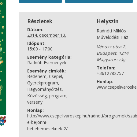
Részletek
Helyszín
Dátum:
Radnóti Miklós
2014. december 13.
Művelődési Ház
Időpont:
Vénusz utca 2.
15:00 - 17:00
Budapest
,
1214
Esemény kategória:
Magyarország
Radnóti Események
Telefon:
Esemény címkék:
+3612782757
Betlehem
,
Csepel
,
Honlap:
Gyerekprogram
,
www.csepelivaroske
Hagyományőrzés
,
Közösség
,
program
,
verseny
Honlap:
http://www.csepelivaroskep.hu/radnoti/programok/sza
e-bejonni-
betlehemeseknek-2/