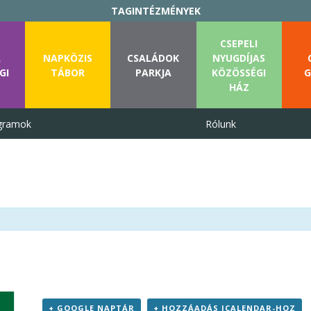
TAGINTÉZMÉNYEK
CSEPELI
A
NAPKÖZIS
CSALÁDOK
NYUGDÍJAS
GI
TÁBOR
PARKJA
KÖZÖSSÉGI
G
HÁZ
gramok
Rólunk
+ GOOGLE NAPTÁR
+ HOZZÁADÁS ICALENDAR-HOZ