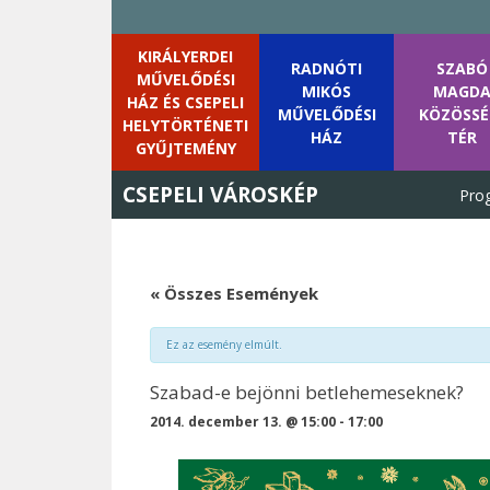
KIRÁLYERDEI
RADNÓTI
SZABÓ
MŰVELŐDÉSI
MIKÓS
MAGD
HÁZ ÉS CSEPELI
MŰVELŐDÉSI
KÖZÖSSÉ
HELYTÖRTÉNETI
HÁZ
TÉR
GYŰJTEMÉNY
CSEPELI VÁROSKÉP
Pro
Skip
to
content
« Összes Események
Ez az esemény elmúlt.
Szabad-e bejönni betlehemeseknek?
2014. december 13. @ 15:00
-
17:00