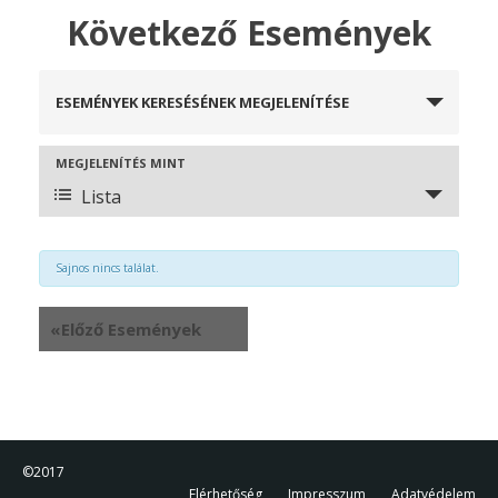
Következő Események
Események
ESEMÉNYEK KERESÉSÉNEK MEGJELENÍTÉSE
keresése
és
nézet
Esemény
MEGJELENÍTÉS MINT
választás
nézet
Lista
navigáció
Sajnos nincs találat.
«
Előző Események
©2017
Elérhetőség
Impresszum
Adatvédelem