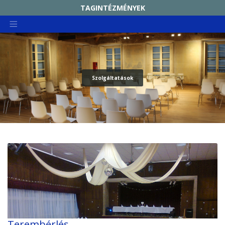
TAGINTÉZMÉNYEK
KIRÁLYERDEI MŰVELŐDÉSI HÁZ ÉS CSEPELI HELYTÖRTÉNETI GYŰJTEMÉNY
RADNÓTI MIKÓS MŰVELŐDÉSI HÁZ
SZABÓ MAGDA KÖZÖSSÉGI TÉR
NAPKÖZIS TÁBOR
Szolgáltatások
CSALÁDOK PARKJA
CSEPELI NYUGDÍJAS KÖZÖSSÉGI HÁZ
CSEPEL GALÉRIA
ÖSSZETARTOZÁS HÁZA TRIANON EMLÉKKIÁLLÍTÁS
CSEPELI HÍRMONDÓ
Terembérlés