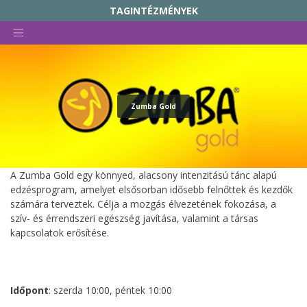
TAGINTÉZMÉNYEK
KIRÁLYERDEI MŰVELŐDÉSI HÁZ ÉS CSEPELI HELYTÖRTÉNETI GYŰJTEMÉNY
Skip
RADNÓTI MIKÓS MŰVELŐDÉSI HÁZ
to
content
SZABÓ MAGDA KÖZÖSSÉGI TÉR
NAPKÖZIS TÁBOR
Zumba Gold
CSALÁDOK PARKJA
CSEPELI NYUGDÍJAS KÖZÖSSÉGI HÁZ
CSEPEL GALÉRIA
A Zumba Gold egy könnyed, alacsony intenzitású tánc alapú
edzésprogram, amelyet elsősorban idősebb felnőttek és kezdők
ÖSSZETARTOZÁS HÁZA TRIANON EMLÉKKIÁLLÍTÁS
számára terveztek. Célja a mozgás élvezetének fokozása, a
CSEPELI HÍRMONDÓ
szív- és érrendszeri egészség javítása, valamint a társas
kapcsolatok erősítése.
Időpont
: szerda 10:00, péntek 10:00