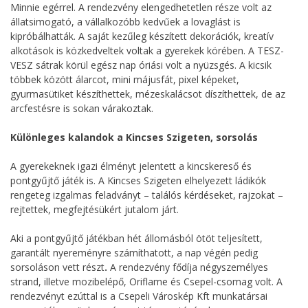
Minnie egérrel. A rendezvény elengedhetetlen része volt az
állatsimogató, a vállalkozóbb kedvűek a lovaglást is
kipróbálhatták. A saját kezűleg készített dekorációk, kreatív
alkotások is közkedveltek voltak a gyerekek körében. A TESZ-
VESZ sátrak körül egész nap óriási volt a nyüzsgés. A kicsik
többek között álarcot, mini májusfát, pixel képeket,
gyurmasütiket készíthettek, mézeskalácsot díszíthettek, de az
arcfestésre is sokan várakoztak.
Különleges kalandok a Kincses Szigeten, sorsolás
A gyerekeknek igazi élményt jelentett a kincskereső és
pontgyűjtő játék is. A Kincses Szigeten elhelyezett ládikók
rengeteg izgalmas feladványt – találós kérdéseket, rajzokat –
rejtettek, megfejtésükért jutalom járt.
Aki a pontgyűjtő játékban hét állomásból ötöt teljesített,
garantált nyereményre számíthatott, a nap végén pedig
sorsoláson vett részt
.
A rendezvény fődíja négyszemélyes
strand, illetve mozibelépő, Oriflame és Csepel-csomag volt. A
rendezvényt ezúttal is a Csepeli Városkép Kft munkatársai