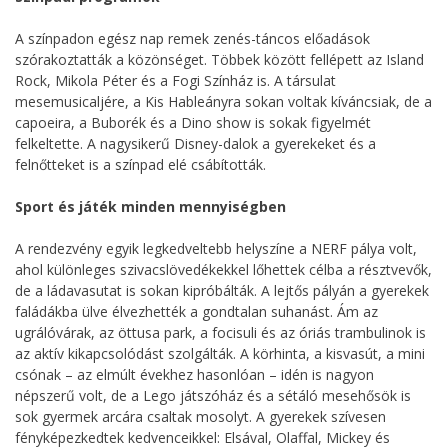
A színpadon egész nap remek zenés-táncos előadások
szórakoztatták a közönséget. Többek között fellépett az Island
Rock, Mikola Péter és a Fogi Színház is. A társulat
mesemusicaljére, a Kis Hableányra sokan voltak kíváncsiak, de a
capoeira, a Buborék és a Dino show is sokak figyelmét
felkeltette. A nagysikerű Disney-dalok a gyerekeket és a
felnőtteket is a színpad elé csábították.
Sport és játék minden mennyiségben
A rendezvény egyik legkedveltebb helyszíne a NERF pálya volt,
ahol különleges szivacslövedékekkel lőhettek célba a résztvevők,
de a ládavasutat is sokan kipróbálták. A lejtős pályán a gyerekek
faládákba ülve élvezhették a gondtalan suhanást. Ám az
ugrálóvárak, az öttusa park, a focisuli és az óriás trambulinok is
az aktív kikapcsolódást szolgálták. A körhinta, a kisvasút, a mini
csónak – az elmúlt évekhez hasonlóan – idén is nagyon
népszerű volt, de a Lego játszóház és a sétáló mesehősök is
sok gyermek arcára csaltak mosolyt. A gyerekek szívesen
fényképezkedtek kedvenceikkel: Elsával, Olaffal, Mickey és