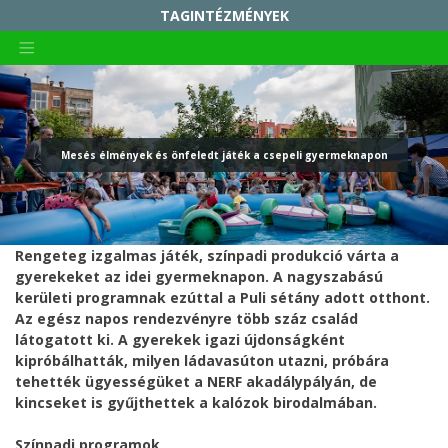
TAGINTÉZMÉNYEK
KIRÁLYERDEI MŰVELŐDÉSI HÁZ ÉS CSEPELI HELYTÖRTÉNETI GYŰJTEMÉNY
Skip
RADNÓTI MIKÓS MŰVELŐDÉSI HÁZ
to
content
SZABÓ MAGDA KÖZÖSSÉGI TÉR
NAPKÖZIS TÁBOR
Mesés élmények és önfeledt játék a csepeli gyermeknapon
CSALÁDOK PARKJA
CSEPELI NYUGDÍJAS KÖZÖSSÉGI HÁZ
CSEPEL GALÉRIA
Rengeteg izgalmas játék, színpadi produkció várta a
gyerekeket az idei gyermeknapon. A nagyszabású
ÖSSZETARTOZÁS HÁZA TRIANON EMLÉKKIÁLLÍTÁS
kerületi programnak ezúttal a Puli sétány adott otthont.
CSEPELI HÍRMONDÓ
Az egész napos rendezvényre több száz család
látogatott ki. A gyerekek igazi újdonságként
kipróbálhatták, milyen ládavasúton utazni, próbára
tehették ügyességüket a NERF akadálypályán, de
kincseket is gyűjthettek a kalózok birodalmában.
Színpadi programok