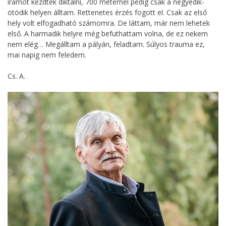
iramot kezdtek diktálni, 700 méternél pedig csak a negyedik-
ötödik helyen álltam. Rettenetes érzés fogott el. Csak az első
hely volt elfogadható számomra. De láttam, már nem lehetek
első. A harmadik helyre még befuthattam volna, de ez nekem
nem elég… Megálltam a pályán, feladtam. Súlyos trauma ez,
mai napig nem feledem.
Cs. A.