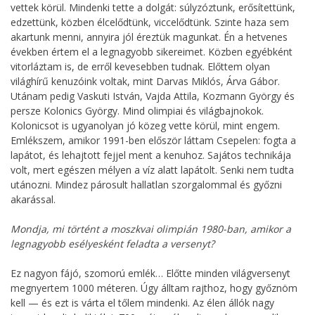
vettek körül. Mindenki tette a dolgát: súlyzóztunk, erősítettünk,
edzettünk, közben élcelődtünk, viccelődtünk. Szinte haza sem
akartunk menni, annyira jól éreztük magunkat. Én a hetvenes
években értem el a legnagyobb sikereimet. Közben egyébként
vitorláztam is, de erről kevesebben tudnak. Előttem olyan
világhírű kenuzóink voltak, mint Darvas Miklós, Árva Gábor.
Utánam pedig Vaskuti István, Vajda Attila, Kozmann György és
persze Kolonics György. Mind olimpiai és világbajnokok.
Kolonicsot is ugyanolyan jó közeg vette körül, mint engem.
Emlékszem, amikor 1991-ben először láttam Csepelen: fogta a
lapátot, és lehajtott fejjel ment a kenuhoz. Sajátos technikája
volt, mert egészen mélyen a víz alatt lapátolt. Senki nem tudta
utánozni. Mindez párosult hallatlan szorgalommal és győzni
akarással.
Mondja, mi történt a moszkvai olimpián 1980-ban, amikor a
legnagyobb esélyesként feladta a versenyt?
Ez nagyon fájó, szomorú emlék… Előtte minden világversenyt
megnyertem 1000 méteren. Úgy álltam rajthoz, hogy győznöm
kell — és ezt is várta el tőlem mindenki. Az élen állók nagy