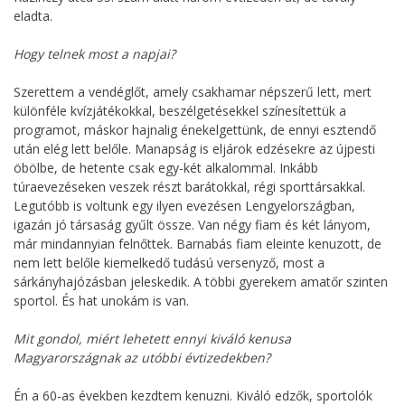
eladta.
Hogy telnek most a napjai?
Szerettem a vendéglőt, amely csakhamar népszerű lett, mert
különféle kvízjátékokkal, beszélgetésekkel színesítettük a
programot, máskor hajnalig énekelgettünk, de ennyi esztendő
után elég lett belőle. Manapság is eljárok edzésekre az újpesti
öbölbe, de hetente csak egy-két alkalommal. Inkább
túraevezéseken veszek részt barátokkal, régi sporttársakkal.
Legutóbb is voltunk egy ilyen evezésen Lengyelországban,
igazán jó társaság gyűlt össze. Van négy fiam és két lányom,
már mindannyian felnőttek. Barnabás fiam eleinte kenuzott, de
nem lett belőle kiemelkedő tudású versenyző, most a
sárkányhajózásban jeleskedik. A többi gyerekem amatőr szinten
sportol. És hat unokám is van.
Mit gondol, miért lehetett ennyi kiváló kenusa
Magyarországnak az utóbbi évtizedekben?
Én a 60-as években kezdtem kenuzni. Kiváló edzők, sportolók